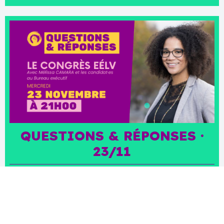
QUESTIONS & RÉPONSES ·
23/11
Temps d'échange. Préparez vos questions ! ·
QUESTIONS & RÉPONSES · avec Mélissa Camara·
Candidate au secrétariat national ·Alain Coulombel·
Candidat au Bureau exécutif ·Raphaëlle Rémy-Leleu·