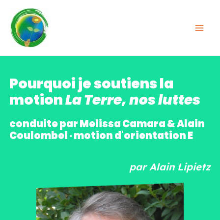
Pourquoi je soutiens la
motion
La Terre, nos luttes
conduite par Melissa Camara & Alain
Coulombel · motion d'orientation E
par Alain Lipietz